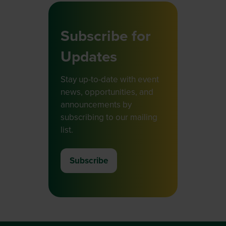
Subscribe for
Updates
Stay up-to-date with event
news, opportunities, and
announcements by
subscribing to our mailing
list.
Subscribe
(opens
in
a
new
tab)